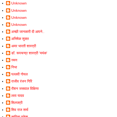
Unknown
Unknown
Unknown
Unknown
अच्छी जानकारी दी आपने..
अभिषेक शुक्ल
अमर भारती शास्त्री
डॉ. रूपचन्द्र शास्त्री 'मयंक'
नमन
निभा
पल्लवी गोयल
राजीव रंजन गिरि
रौशन जसवाल विक्षिप्त
लता यादव
शिल्पश्री
शिव राज शर्मा
सारिका मुकेश