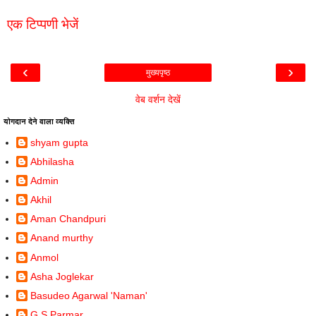
एक टिप्पणी भेजें
‹
›
मुख्यपृष्ठ
वेब वर्शन देखें
योगदान देने वाला व्यक्ति
shyam gupta
Abhilasha
Admin
Akhil
Aman Chandpuri
Anand murthy
Anmol
Asha Joglekar
Basudeo Agarwal 'Naman'
G.S.Parmar