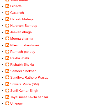
GiriArts
Guzarish
Harash Mahajan
Hareram Sameep
Jeevan dhaga
Meena sharma
Nilesh.maheshwari
Ramesh pandey
Rekha Joshi
Rishabh Shukla
Sameer Shekhar
Sandhya Rathore Prasad
Shweta Misra ($M)
Sunil Kumar Singh
Tayal meet Kavita sansar
Unknown