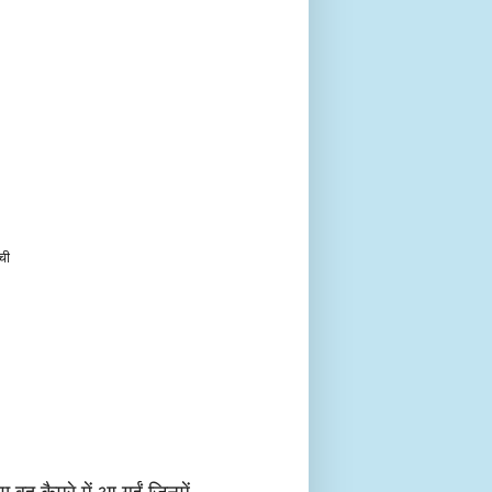
ची
 वह कैमरे में आ गईं जिनमें