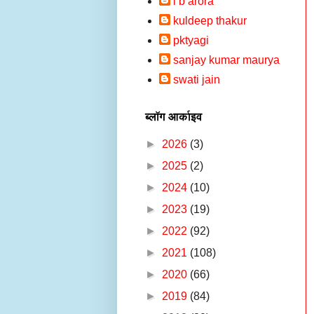
i b arora
kuldeep thakur
pktyagi
sanjay kumar maurya
swati jain
ब्लॉग आर्काइव
►
2026
(3)
►
2025
(2)
►
2024
(10)
►
2023
(19)
►
2022
(92)
►
2021
(108)
►
2020
(66)
►
2019
(84)