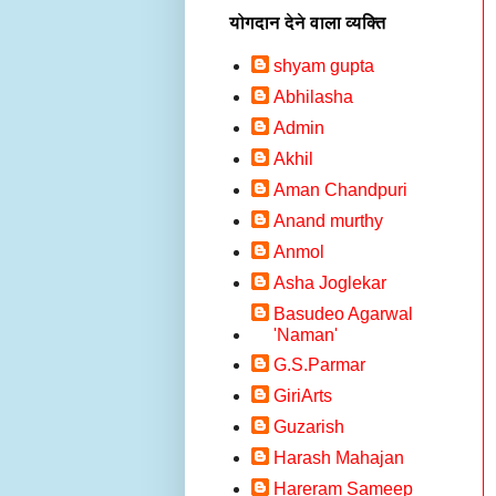
योगदान देने वाला व्यक्ति
shyam gupta
Abhilasha
Admin
Akhil
Aman Chandpuri
Anand murthy
Anmol
Asha Joglekar
Basudeo Agarwal
'Naman'
G.S.Parmar
GiriArts
Guzarish
Harash Mahajan
Hareram Sameep