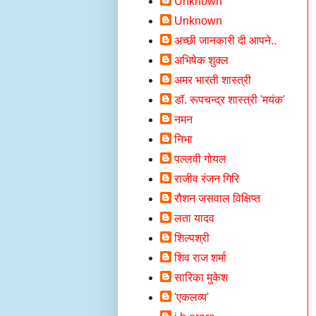
Unknown
Unknown
अच्छी जानकारी दी आपने..
अभिषेक शुक्ल
अमर भारती शास्त्री
डॉ. रूपचन्द्र शास्त्री 'मयंक'
नमन
निभा
पल्लवी गोयल
राजीव रंजन गिरि
रौशन जसवाल विक्षिप्त
लता यादव
शिल्पश्री
शिव राज शर्मा
सारिका मुकेश
'एकलव्य'