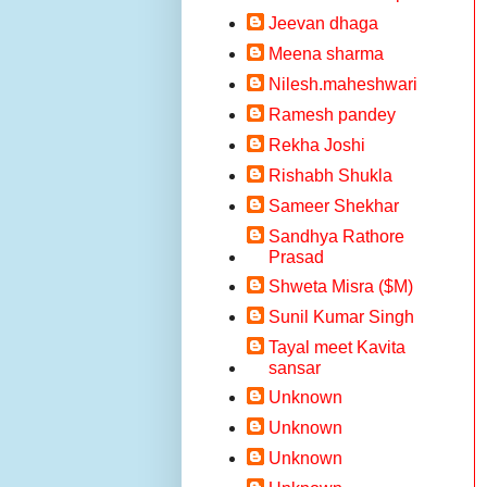
Jeevan dhaga
Meena sharma
Nilesh.maheshwari
Ramesh pandey
Rekha Joshi
Rishabh Shukla
Sameer Shekhar
Sandhya Rathore
Prasad
Shweta Misra ($M)
Sunil Kumar Singh
Tayal meet Kavita
sansar
Unknown
Unknown
Unknown